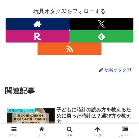
玩具オタクJJをフォローする
玩具オタクJJ
関連記事
子どもに時計の読み方を教えるた
知育や育児について
めに買った時計は？選び方や教え
方
この記事では、『楽しく時計の読み方を
教えるために買った時計』の選び方や２
メニュー
ホーム
検索
トップ
サイドバー