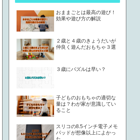
おままごとは最高の遊び！
効果や遊び方の解説
２歳と４歳のきょうだいが
仲良く遊んだおもちゃ３選
３歳にパズルは早い？
子どものおもちゃの適切な
量は？わが家が意識してい
ること
スリコの8.5インチ電子メモ
パッドが想像以上によかっ
た