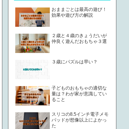
おままごとは最高の遊び！
効果や遊び方の解説
２歳と４歳のきょうだいが
仲良く遊んだおもちゃ３選
３歳にパズルは早い？
子どものおもちゃの適切な
量は？わが家が意識してい
ること
スリコの8.5インチ電子メモ
パッドが想像以上によかっ
た