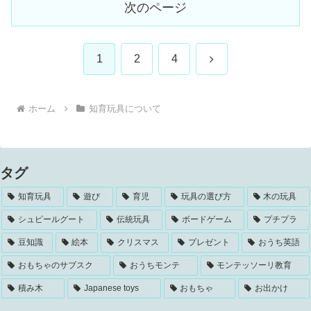
次のページ
次
1
2
4
へ
ホーム
知育玩具について
タグ
知育玩具
遊び
育児
玩具の選び方
木の玩具
シュピールグート
伝統玩具
ボードゲーム
プチプラ
豆知識
絵本
クリスマス
プレゼント
おうち英語
おもちゃのサブスク
おうちモンテ
モンテッソーリ教育
積み木
Japanese toys
おもちゃ
お出かけ