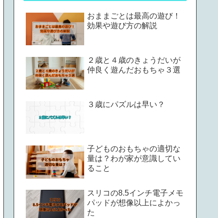
おままごとは最高の遊び！
効果や遊び方の解説
２歳と４歳のきょうだいが
仲良く遊んだおもちゃ３選
３歳にパズルは早い？
子どものおもちゃの適切な
量は？わが家が意識してい
ること
スリコの8.5インチ電子メモ
パッドが想像以上によかっ
た