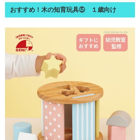
おすすめ！木の知育玩具⑤ １歳向け