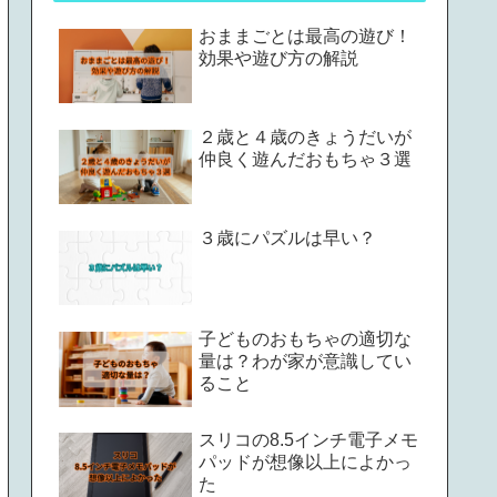
おままごとは最高の遊び！
効果や遊び方の解説
２歳と４歳のきょうだいが
仲良く遊んだおもちゃ３選
３歳にパズルは早い？
子どものおもちゃの適切な
量は？わが家が意識してい
ること
スリコの8.5インチ電子メモ
パッドが想像以上によかっ
た