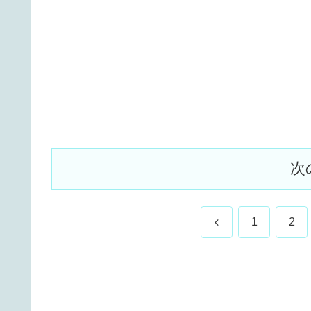
次
前
1
2
へ