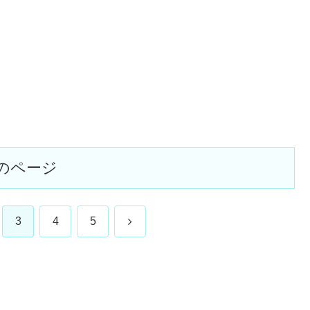
のページ
次
3
4
5
へ