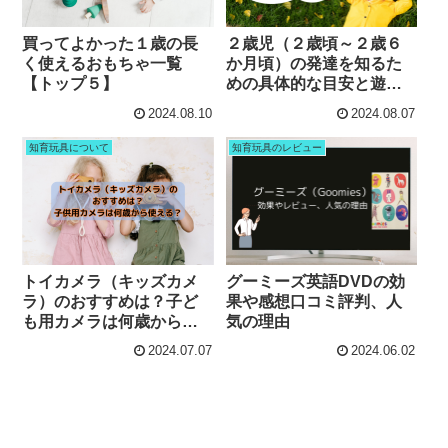
買ってよかった１歳の長
２歳児（２歳頃～２歳６
く使えるおもちゃ一覧
か月頃）の発達を知るた
【トップ５】
めの具体的な目安と遊び
方
2024.08.10
2024.08.07
知育玩具について
知育玩具のレビュー
トイカメラ（キッズカメ
グーミーズ英語DVDの効
ラ）のおすすめは？子ど
果や感想口コミ評判、人
も用カメラは何歳から使
気の理由
える？
2024.07.07
2024.06.02