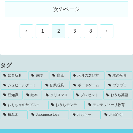
次のページ
前
次
1
2
3
8
へ
へ
タグ
知育玩具
遊び
育児
玩具の選び方
木の玩具
シュピールグート
伝統玩具
ボードゲーム
プチプラ
豆知識
絵本
クリスマス
プレゼント
おうち英語
おもちゃのサブスク
おうちモンテ
モンテッソーリ教育
積み木
Japanese toys
おもちゃ
お出かけ