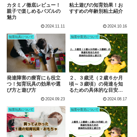
カタミノ徹底レビュー！
粘土遊びの知育効果！お
親子で楽しめるパズルの
すすめの年齢別粘土紹介
魅力
2024.11.11
2024.10.16
知育玩具について
知育や育児について
発達障害の療育にも役立
２、３歳児（２歳６か月
つ！知育玩具の効果や選
頃～３歳頃）の発達を知
び方と遊び方
るための具体的な目安と
遊び方
2024.09.23
2024.08.17
知育玩具について
知育や育児について